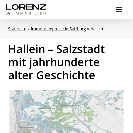
Skip
Menu
to
main
content
Startseite
»
Immobilienpreise in Salzburg
»
Hallein
Hallein
–
Salzstadt
mit
jahrhunderte
alter
Geschichte