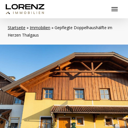
Skip
Menu
to
main
content
Startseite
»
Immobilien
»
Gepflegte Doppelhaushälfte im
Herzen Thalgaus