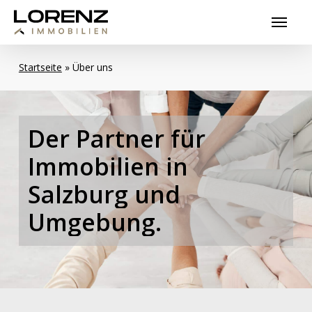
Skip
Menu
to
main
content
Startseite
»
Über uns
Der
Partner
für
Immobilien
in
Salzburg
und
Umgebung.