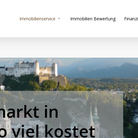
Immobilienservice
Immobilien Bewertung
Finanz
markt
in
o
viel
kostet