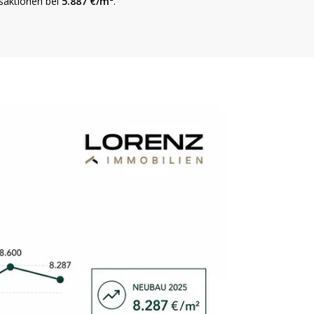
nsaktionen bei
5.887 €/m²
.