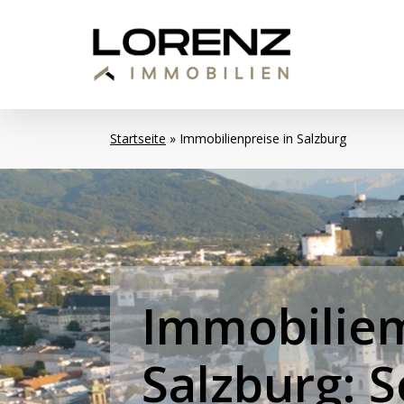
Skip
to
main
content
Startseite
»
Immobilienpreise in Salzburg
Immobilie
Salzburg:
S