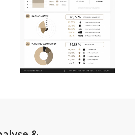
alyse
&