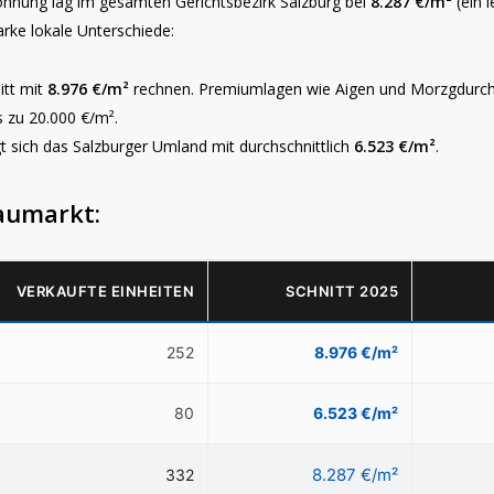
ohnung lag im gesamten Gerichtsbezirk Salzburg bei
8.287 €/m²
(ein 
arke lokale Unterschiede:
itt mit
8.976 €/m²
rechnen. Premiumlagen wie
Aigen
und
Morzg
durc
s zu 20.000 €/m².
t sich das Salzburger Umland mit durchschnittlich
6.523 €/m²
.
aumarkt:
VERKAUFTE EINHEITEN
SCHNITT 2025
252
8.976 €/m²
80
6.523 €/m²
8.287 €/m²
332