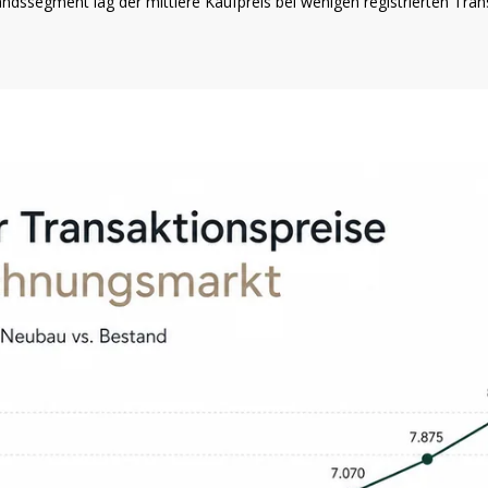
ndssegment lag der mittlere Kaufpreis bei wenigen registrierten Tra