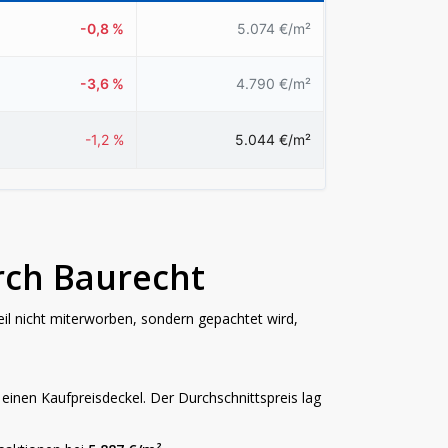
-0,8 %
5.074 €/m²
-3,6 %
4.790 €/m²
-1,2 %
5.044 €/m²
rch Baurecht
l nicht miterworben, sondern gepachtet wird,
nen Kaufpreisdeckel. Der Durchschnittspreis lag