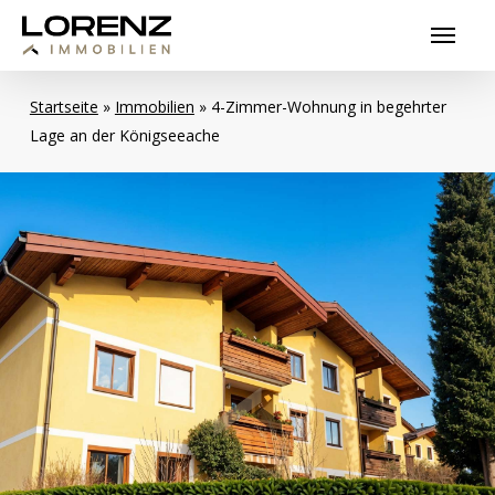
Skip
Menu
to
main
content
Startseite
»
Immobilien
»
4-Zimmer-Wohnung in begehrter
Lage an der Königseeache