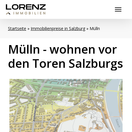
Skip
Menu
to
main
content
Startseite
»
Immobilienpreise in Salzburg
»
Mülln
Mülln
-
wohnen
vor
den
Toren
Salzburgs