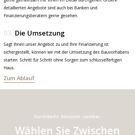
Die
beliebtesten
Stockhäuser.
NOVA 100 – 140 m2
ab € 265.000.-
Zu den
Stockhäusern