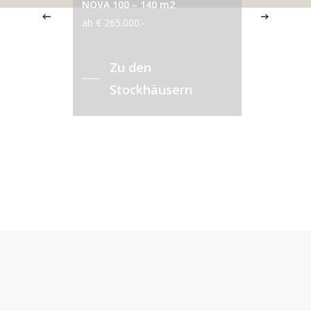
Rückruf anfordern
Zum Angebot
Gut zu wissen…
Wie ist der Zahlungsplan beim
Hausbau?
Die Zahlung wird von einem eingetragenen
Treuhänder der Österreichischen
Rechtsanwaltskammer in insgesamt 6 Zahlstufen
durchgeführt. Höchste Sicherheit für Sie während
des gesamten Bauvorhaben.