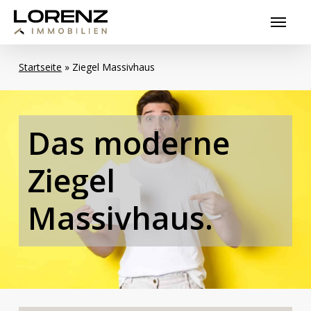
Skip
Menu
to
main
content
Startseite
»
Ziegel Massivhaus
Das
moderne
Ziegel
Massivhaus.