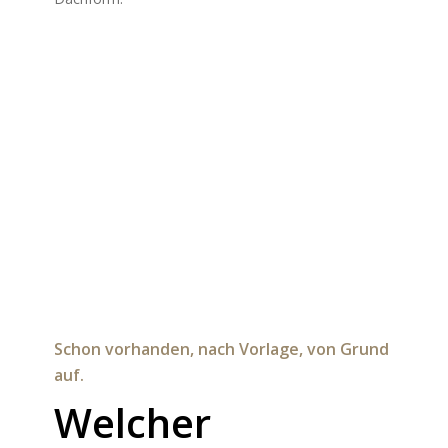
Welcher
Grundriss?
Unsere durchdachten Grundrisse bieten eine gute
Basis für modernes Wohnen. Nach individuellen
Wünschen können wir diese umplanen. Sie haben
schon eine Grundriss Idee bzw. eine konkrete
Planung, unser Architekt bringt Ihre Idee zu Papier.
Ihre Vorteile