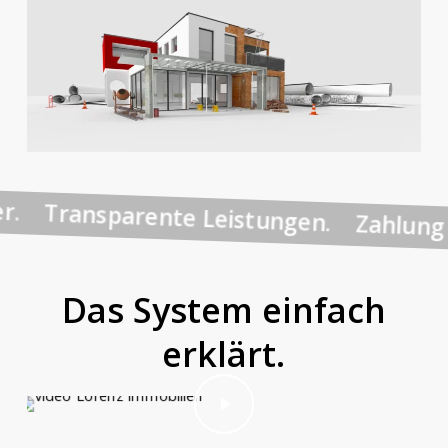
rtner. Transparente Leistungen. Zahlu
Das System einfach
erklärt.
Play Video