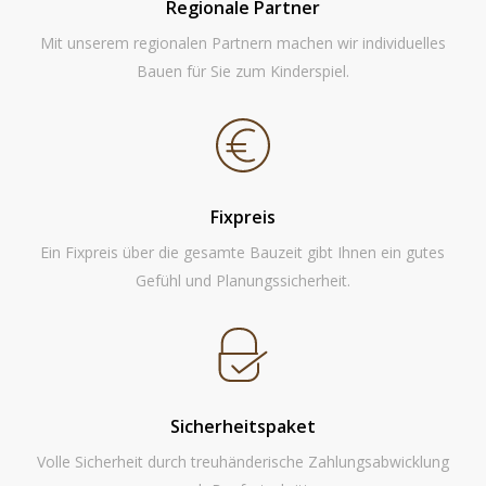
Haben Sie Individuelle Vorstellungen was die Außengestaltung
und den Grundriss anbelangt, teilen Sie uns Ihre Vorstellungen
mit. Wir prüfen Ihr Vorhaben und senden Ihnen im Anschluss ein
unverbindliches Angebot zu.
02.
Das Angebot
Sie bekommen ein verständlich aufgelistetes Angebot mit
umfassender Bau- und Leistungsbeschreibung, welches wir
gerne gemeinsam mit Ihnen im Detail durchgehen. Unsere
detaillierten Angebote sind auch bei Banken und
Finanzierungsberatern gerne gesehen.
03.
Die Umsetzung
Sagt Ihnen unser Angebot zu und Ihre Finanzierung ist
sichergestellt, können wir mit der Umsetzung des Bauvorhabens
starten. Schritt für Schritt ohne Sorgen zum schlüsselfertigen