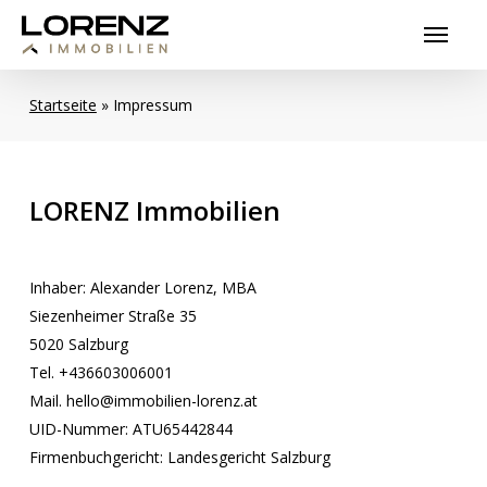
Skip
Menu
to
main
content
Startseite
»
Impressum
LORENZ
Immobilien
Inhaber: Alexander Lorenz, MBA
Siezenheimer Straße 35
5020 Salzburg
Tel. +436603006001
Mail. hello@immobilien-lorenz.at
UID-Nummer: ATU65442844
Firmenbuchgericht: Landesgericht Salzburg