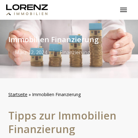
Skip
Menu
to
main
content
Immobilien Finanzierung
März 12, 2024
Finanzierung
Startseite
»
Immobilien Finanzierung
Tipps
zur
Immobilien
Finanzierung