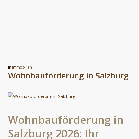
Juli
Januar
Oktober
29,
Februar
Dezember
21,
Dezember
21,
2026
3, 2026
23, 2025
2025
11, 2024
2024
In
Immobilien
Wohnbauförderung in Salzburg
Wohnbauförderung
in
Salzburg
2026:
Ihr