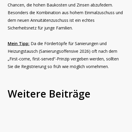
Chancen, die hohen Baukosten und Zinsen abzufedern.
Besonders die Kombination aus hohem Einmalzuschuss und
dem neuen Annuitätenzuschuss ist ein echtes
Sicherheitsnetz für junge Familien.
Immobilien
Mein Tipp:
Da die Fördertöpfe für Sanierungen und
Energieausweis
Heizungstausch (Sanierungsoffensive 2026) oft nach dem
„First-come, first-served“-Prinzip vergeben werden, sollten
2026
Sie die Registrierung so früh wie möglich vornehmen.
in
Immobilien
Immobilien
Österreich:
Immobilien
Entwicklung
Miteigentum
Immobilien
Änderungen
Entwicklung
Finanzierung
Wohnbauförderung
Immobilienmarkt
in
Weitere
Beiträge
für
Immobilienmarkt
Zinsentwicklung
in
Salzburg
Wohnungseigentum
Eigentümer
2025
2025
Salzburg
2026
umwandeln
Juli
Januar
Oktober
29,
Februar
Dezember
21,
Dezember
21,
2026
3, 2026
23, 2025
2025
11, 2024
2024