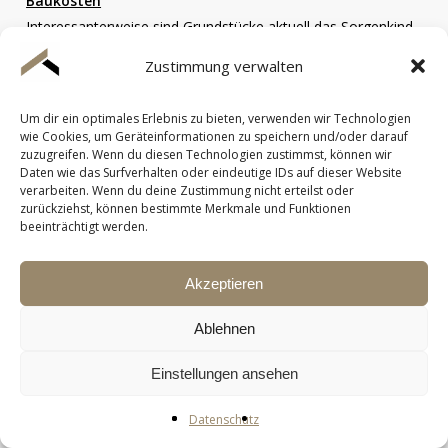
Baukosten
Interessanterweise sind Grundstücke aktuell das Sorgenkind
des Marktes. Mit einem prognostizierten Preisrückgang
Zustimmung verwalten
von
-4,6 %
setzt sich der Negativtrend fort. Der Grund ist
simpel: Die Kombination aus hohen Zinsen und massiven
Um dir ein optimales Erlebnis zu bieten, verwenden wir Technologien
Baukosten macht das Projekt „Neubau“ für viele derzeit
wie Cookies, um Geräteinformationen zu speichern und/oder darauf
zuzugreifen. Wenn du diesen Technologien zustimmst, können wir
unattraktiv. Wer jedoch das nötige Kapital hat, findet hier
Daten wie das Surfverhalten oder eindeutige IDs auf dieser Website
momentan ein wachsendes Angebot bei sinkenden Preisen.
verarbeiten. Wenn du deine Zustimmung nicht erteilst oder
zurückziehst, können bestimmte Merkmale und Funktionen
beeinträchtigt werden.
Fazit für Käufer:
Der Markt wird rationaler. Während
Wohnungen in Top-Lagen wertstabil bleiben oder teurer
Akzeptieren
werden, bietet der Bereich der Einfamilienhäuser und
Grundstücke derzeit echtes Potenzial für
Ablehnen
Preisverhandlungen.
Einstellungen ansehen
Datenschutz