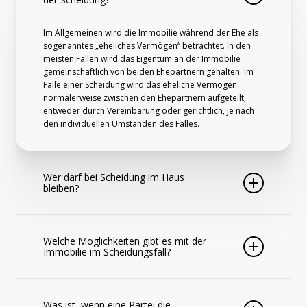
Im Allgemeinen wird die Immobilie während der Ehe als
sogenanntes „eheliches Vermögen“ betrachtet. In den
meisten Fällen wird das Eigentum an der Immobilie
gemeinschaftlich von beiden Ehepartnern gehalten. Im
Falle einer Scheidung wird das eheliche Vermögen
normalerweise zwischen den Ehepartnern aufgeteilt,
entweder durch Vereinbarung oder gerichtlich, je nach
den individuellen Umständen des Falles.
Wer darf bei Scheidung im Haus
bleiben?
Normalerweise haben beide Partner zunächst das Recht,
die Immobilie gemeinsam zu nutzen. Allerdings können
Welche Möglichkeiten gibt es mit der
verschiedene Faktoren wie das alleinige Eigentum eines:r
Immobilie im Scheidungsfall?
Partners:in oder das Wohl der gemeinsamen Kinder dies
beeinflussen. Falls keine einvernehmliche Lösung erzielt
Bei einer Trennung stehen den ehemaligen Partner:innen
werden kann, kann das Gericht darüber entscheiden,
verschiedene Möglichkeiten zur Verfügung. Eine Option
welcher:r Partei das Recht zusteht, weiterhin im Haus zu
Was ist, wenn eine Partei die