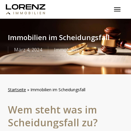
Skip
Menu
to
main
content
Immobilien im Scheidungsfall
März 4, 2024
Immobilien
Startseite
»
Immobilien im Scheidungsfall
Wem
steht
was
im
Scheidungsfall
zu?