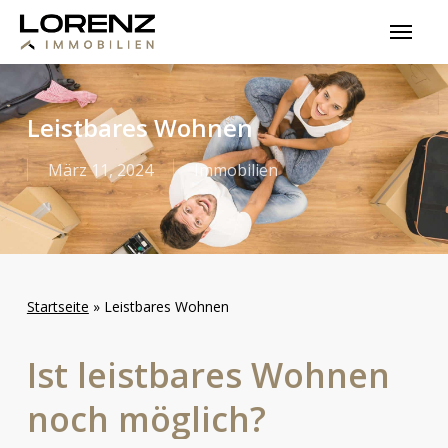
Skip
Menu
to
main
content
Leistbares Wohnen
März 11, 2024
Immobilien
Startseite
»
Leistbares Wohnen
Ist
leistbares
Wohnen
noch
möglich?