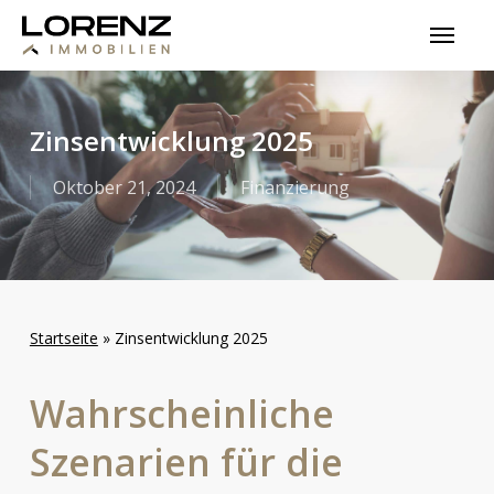
Skip
Menu
to
main
content
Zinsentwicklung 2025
Oktober 21, 2024
Finanzierung
Startseite
»
Zinsentwicklung 2025
Wahrscheinliche
Szenarien
für
die