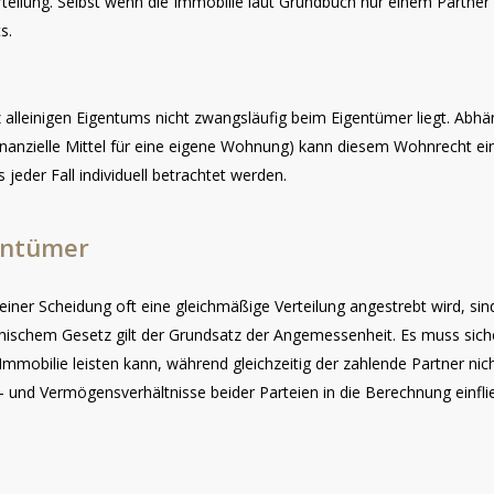
rteilung. Selbst wenn die Immobilie laut Grundbuch nur einem Partner 
s.
z alleinigen Eigentums nicht zwangsläufig beim Eigentümer liegt. A
inanzielle Mittel für eine eigene Wohnung) kann diesem Wohnrecht e
eder Fall individuell betrachtet werden.
entümer
er Scheidung oft eine gleichmäßige Verteilung angestrebt wird, sind
chischem Gesetz gilt der Grundsatz der Angemessenheit. Es muss siche
mmobilie leisten kann, während gleichzeitig der zahlende Partner nich
und Vermögensverhältnisse beider Parteien in die Berechnung einfli